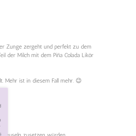
f der Zunge zergeht und perfekt zu dem
il der Milch mit dem Piña Colada Likör
. Mehr ist in diesem Fall mehr. 😉
d
ist.
n
r
s
 Streuseln zusetzen würden.