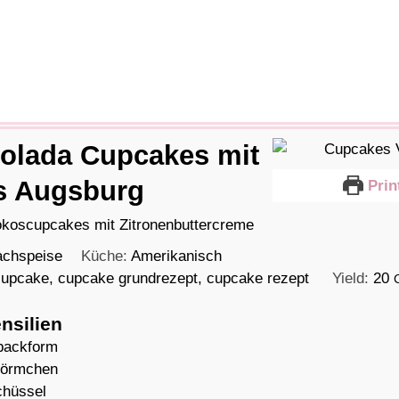
olada Cupcakes mit
s Augsburg
Prin
koscupcakes mit Zitronenbuttercreme
chspeise
Küche:
Amerikanisch
cupcake, cupcake grundrezept, cupcake rezept
Yield:
20
nsilien
backform
förmchen
chüssel