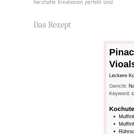
herzhafte Kreationen perfekt sind.
Das Rezept
Pinac
Vioal
Leckere Ko
Gericht:
Na
Keyword:
Kochute
Muffin
Muffin
Rührs