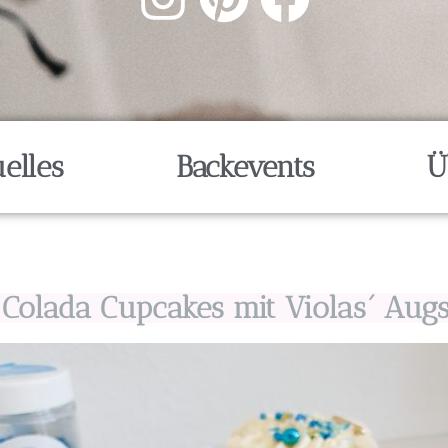
elles
Backevents
Ü
 Colada Cupcakes mit Violas´ Aug