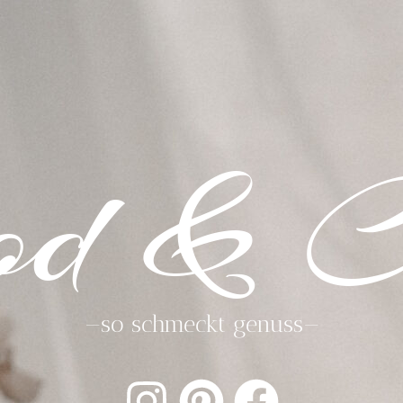
od & C
—so schmeckt genuss—