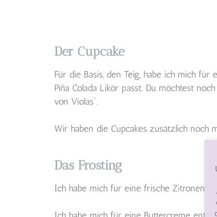
Der Cupcake
Für die Basis, den Teig, habe ich mich fü
Piña Colada Likör passt. Du möchtest noch
von Violas´.
Wir haben die Cupcakes zusätzlich noch mi
Das Frosting
Ich habe mich für eine frische Zitronen S
Ich habe mich für eine Buttercreme entsc