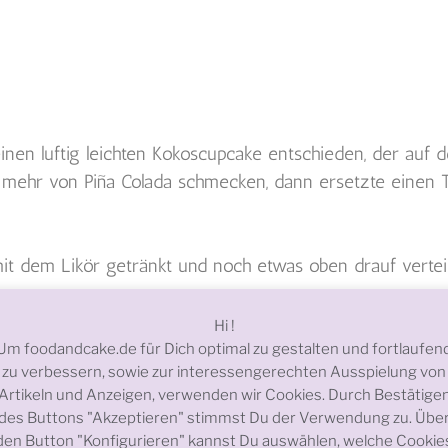
r einen luftig leichten Kokoscupcake entschieden, der au
 mehr von Piña Colada schmecken, dann ersetzte einen Te
t dem Likör getränkt und noch etwas oben drauf verteilt
Hi !
Um foodandcake.de für Dich optimal zu gestalten und fortlaufen
zu verbessern, sowie zur interessengerechten Ausspielung von
wiss Meringue Buttercreme entschieden, die nicht zu süß 
Artikeln und Anzeigen, verwenden wir Cookies. Durch Bestätige
des Buttons "Akzeptieren" stimmst Du der Verwendung zu. Übe
den Button "Konfigurieren" kannst Du auswählen, welche Cookie
hieden, da andere Cremes (z.B. auf Frischkäsebasis) den