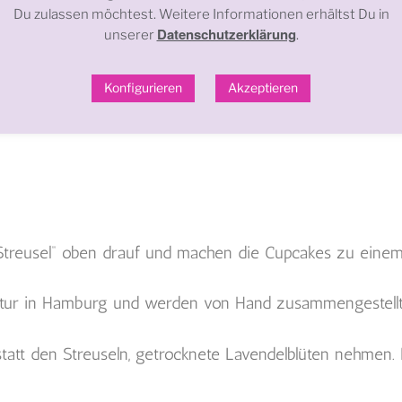
Du zulassen möchtest. Weitere Informationen erhältst Du in
Datenschutzerklärung
unserer
.
möchtest oder es dich nicht stört, dass die Streusel e
-Creme auch hervorragend dazupassen.
Konfigurieren
Akzeptieren
est du
HIER
bei meinem Zitronen Törtchen.
treusel“ oben drauf und machen die Cupcakes zu einem 
aktur in Hamburg und werden von Hand zusammengestellt
att den Streuseln, getrocknete Lavendelblüten nehmen. Di