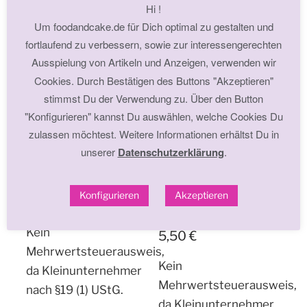
da Kleinunternehmer
Hi !
da Kleinunternehmer
nach §19 (1) UStG.
Um foodandcake.de für Dich optimal zu gestalten und
nach §19 (1) UStG.
fortlaufend zu verbessern, sowie zur interessengerechten
zzgl.
Versandkosten
Ausspielung von Artikeln und Anzeigen, verwenden wir
zzgl.
Versandkosten
In den Warenkorb
Cookies. Durch Bestätigen des Buttons "Akzeptieren"
In den Warenkorb
stimmst Du der Verwendung zu. Über den Button
"Konfigurieren" kannst Du auswählen, welche Cookies Du
zulassen möchtest. Weitere Informationen erhältst Du in
unserer
Datenschutzerklärung
.
COLOUR MILL PEACH
Konfigurieren
Akzeptieren
5,50
€
NEU COLOUR MILL –
SAGE
Kein
5,50
€
Mehrwertsteuerausweis,
Kein
da Kleinunternehmer
Mehrwertsteuerausweis,
nach §19 (1) UStG.
da Kleinunternehmer