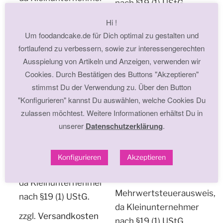
nach §19 (1) UStG.
nach §19 (1) UStG.
Hi !
zzgl.
Versandkosten
zzgl.
Versandkosten
Um foodandcake.de für Dich optimal zu gestalten und
In den Warenkorb
fortlaufend zu verbessern, sowie zur interessengerechten
In den Warenkorb
Ausspielung von Artikeln und Anzeigen, verwenden wir
Cookies. Durch Bestätigen des Buttons "Akzeptieren"
stimmst Du der Verwendung zu. Über den Button
"Konfigurieren" kannst Du auswählen, welche Cookies Du
zulassen möchtest. Weitere Informationen erhältst Du in
MR&MRS BUNNY
unserer
Datenschutzerklärung
.
10,90
€
COLOUR MILL ROSE
LEBENSMITTELFARBE
Kein
5,50
€
Konfigurieren
Akzeptieren
Mehrwertsteuerausweis,
Kein
da Kleinunternehmer
Mehrwertsteuerausweis,
nach §19 (1) UStG.
da Kleinunternehmer
zzgl.
Versandkosten
nach §19 (1) UStG.